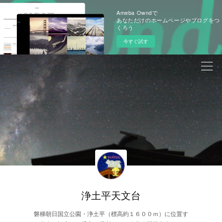
Ameba Owndで
あなただけのホームページやブログをつ
くろう
今すぐ試す
浄土平天文台
磐梯朝日国立公園・浄土平（標高約１６００ｍ）に位置す