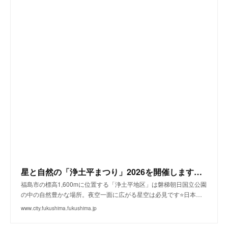
星と自然の「浄土平まつり」2026を開催します！|福島市公式ホームページ
福島市の標高1,600mに位置する「浄土平地区」は磐梯朝日国立公園
の中の自然豊かな場所。夜空一面に広がる星空は必見です⭐日本…
www.city.fukushima.fukushima.jp